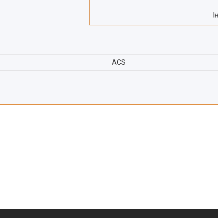
І
ACS