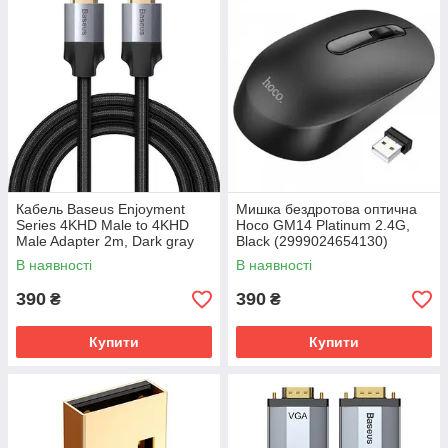
Кабель Baseus Enjoyment
Мишка бездротова оптична
Series 4KHD Male to 4KHD
Hoco GM14 Platinum 2.4G,
Male Adapter 2m, Dark gray
Black (2999024654130)
(CAKSX-C0G)
В наявності
В наявності
390
390
₴
₴
Купити
Купити