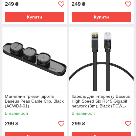
249
249
₴
₴
Купити
Купити
Магнітний тримач дротів
Кабель для інтернету Baseus
Baseus Peas Cable Clip, Black
High Speed Six RJ45 Gigabit
(ACWDJ-01)
network (3m), Black (PCWL-
C01)
В наявності
В наявності
299
299
₴
₴