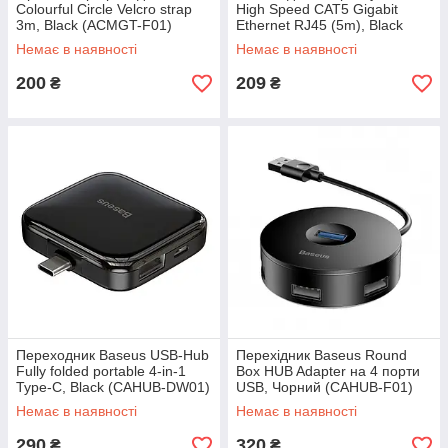
Colourful Circle Velcro strap
High Speed CAT5 Gigabit
3m, Black (ACMGT-F01)
Ethernet RJ45 (5m), Black
(B00133206111-05)
Немає в наявності
Немає в наявності
200
209
₴
₴
Переходник Baseus USB-Hub
Перехідник Baseus Round
Fully folded portable 4-in-1
Box HUB Adapter на 4 порти
Type-C, Black (CAHUB-DW01)
USB, Чорний (CAHUB-F01)
Немає в наявності
Немає в наявності
290
320
₴
₴