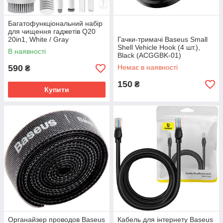
Багатофункціональний набір
для чищення гаджетів Q20
20in1, White / Gray
Гачки-тримачі Baseus Small
(2001001727277)
Shell Vehicle Hook (4 шт.),
В наявності
Black (ACGGBK-01)
590
Немає в наявності
₴
150
₴
Купити
Органайзер проводов Baseus
Кабель для інтернету Baseus