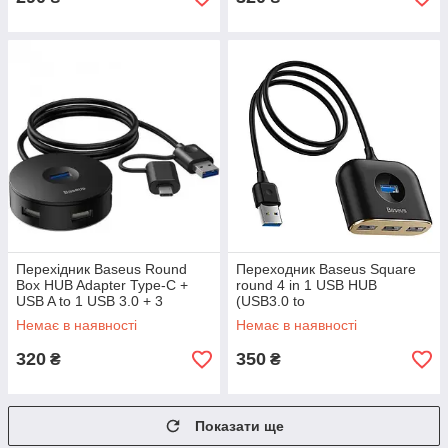
Перехідник Baseus Round
Переходник Baseus Square
Box HUB Adapter Type-C +
round 4 in 1 USB HUB
USB A to 1 USB 3.0 + 3
(USB3.0 to
USB2.0, Чорний (CAHUB-
USB3.0*1+USB2.0*3) 1m,
Немає в наявності
Немає в наявності
GA01)
Black (CAHUB-AY01)
320
350
₴
₴
Показати ще