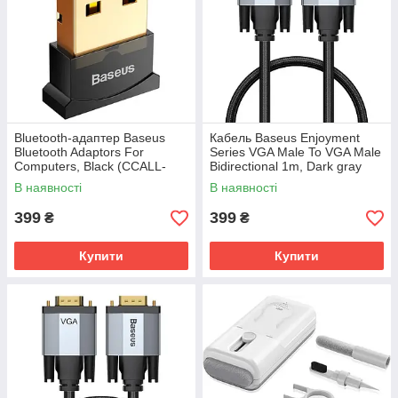
Bluetooth-адаптер Baseus
Кабель Baseus Enjoyment
Bluetooth Adaptors For
Series VGA Male To VGA Male
Computers, Black (CCALL-
Bidirectional 1m, Dark gray
BT01)
(CAKSX-T0G)
В наявності
В наявності
399
399
₴
₴
Купити
Купити