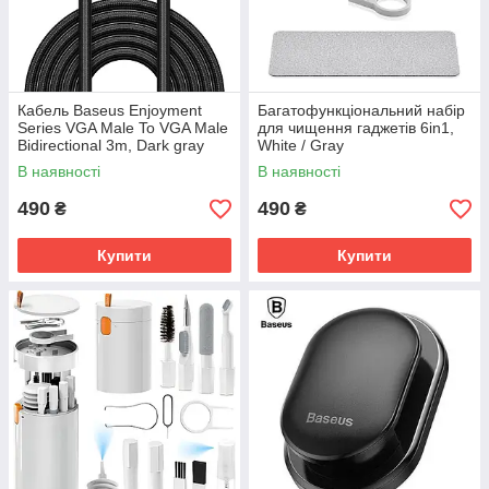
Кабель Baseus Enjoyment
Багатофункціональний набір
Series VGA Male To VGA Male
для чищення гаджетів 6in1,
Bidirectional 3m, Dark gray
White / Gray
(CAKSX-V0G)
(2001000807529)
В наявності
В наявності
490
490
₴
₴
Купити
Купити