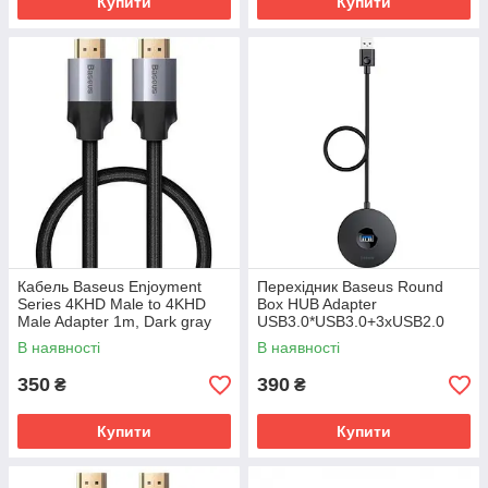
Купити
Купити
Кабель Baseus Enjoyment
Перехідник Baseus Round
Series 4KHD Male to 4KHD
Box HUB Adapter
Male Adapter 1m, Dark gray
USB3.0*USB3.0+3xUSB2.0
(CAKSX-B0G)
(1м) Чорний (CAHUB-U01)
В наявності
В наявності
350
390
₴
₴
Купити
Купити