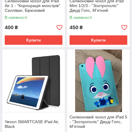
Силіконовий чохол для iPad
Силіконовий чохол для iPad
Air 1 - "Корпорація монстрів"
Mini 1/2/3 - "Зоотрополіс"
Салліван, Бірюзовий
Джуді Гопс, М'ятний
В наявності
В наявності
400
450
₴
₴
Купити
Купити
Силіконовий чохол для iPad 5
Чехол SMARTCASE iPad Air,
- "Зоотрополіс" Джуді Гопс,
Black
М'ятний