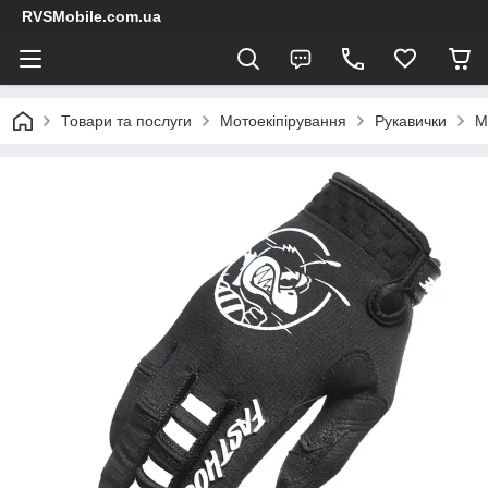
RVSMobile.com.ua
Товари та послуги
Мотоекіпірування
Рукавички
М