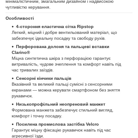
мінімалістичним, змагальним дизайном і надвисокою
чутливістю керування.
Особливості
4-стороння еластична сітка Ripstop
Легкий, міцний і добре вентильований матеріал, що
забезпечує ідеальну посадку та свободу рухів.
Перфорована долоня та пальцеві вставки
Clarino®
Міцна синтетична шкіра з перфорацією гарантує
витривалість, чудове зчеплення та комфорт навіть під
час тривалих заїздів.
Сенсорні кінчики пальців
Вказівний та великий пальці сумісні з сенсорними
екранами — можна керувати смартфоном без зняття
рукавичок.
Низькопрофільний неопреновий манжет
Формована манжета забезпечує стильний вигляд,
комфорт і точну посадку.
Посилена промислова застібка Velcro
Гарантує міцну фіксацію рукавичок навіть під час
агресивної їзди.