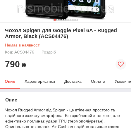
Чохол Spigen для Goggle Pixel 6A - Rugged
Armor, Black (ACS04476)
Немає в наявності
Код: ACS04476
Роздріб
790
₴
Опис
Характеристики
Доставка
Оплата
Умови п
Опис
Чохол Rugged Armor від Spigen - це втілення простого та
надійного захисту смартфона. Він зроблений з тонкого, але
ефективно поглинає удари TPU (термополіуретан).
Оригінальна технологія Air Cushion надійно захищає кожен