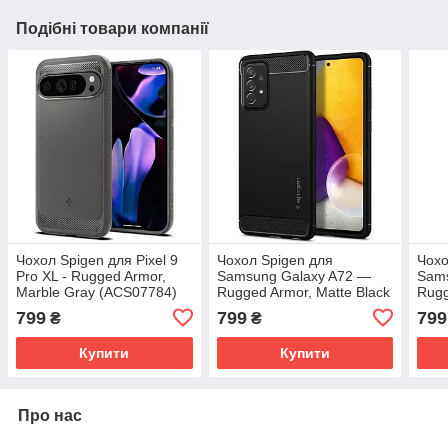
Подібні товари компанії
Чохол Spigen для Pixel 9
Чохол Spigen для
Чохо
Pro XL - Rugged Armor,
Samsung Galaxy A72 —
Sams
Marble Gray (ACS07784)
Rugged Armor, Matte Black
Rugg
(ACS02324)
(AC
799
799
799
₴
₴
Купити
Купити
Про нас