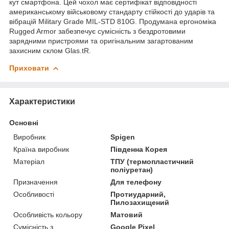
кут смартфона. Цей чохол має сертифікат відповідності
американському військовому стандарту стійкості до ударів та
вібрацій Military Grade MIL-STD 810G. Продумана ергономіка
Rugged Armor забезпечує сумісність з бездротовими
зарядними пристроями та оригінальним загартованим
захисним склом Glas.tR.
Приховати
Характеристики
Основні
Виробник
Spigen
Країна виробник
Південна Корея
Матеріал
ТПУ (термопластичний
поліуретан)
Призначення
Для телефону
Особливості
Протиударний,
Пилозахищений
Особливість кольору
Матовий
Сумісність з
Google Pixel