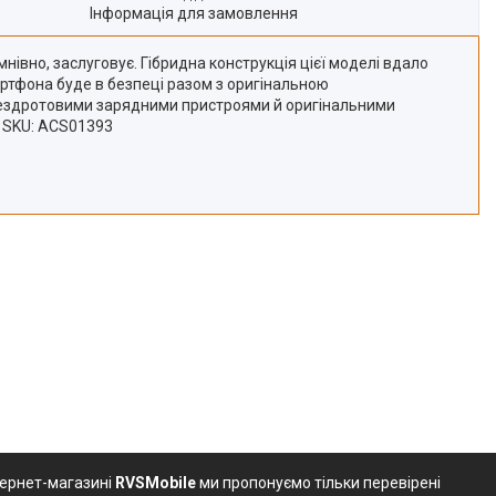
Інформація для замовлення
нівно, заслуговує. Гібридна конструкція цієї моделі вдало
ртфона буде в безпеці разом з оригінальною
з бездротовими зарядними пристроями й оригінальними
ar SKU: ACS01393
тернет-магазині
RVSMobile
ми пропонуємо тільки перевірені