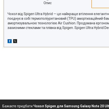
Опис
Чохол від Spigen Ultra Hybrid — це найкраще втілення елегантн
поєднує в собі термополіуретановий (TPU) амортизаційний ба
амортизувальною технологією Air Cushion. Продумана ергономі
захисними стеклами та плівка від Spigen. Spigen Ultra Hybrid De
Бажаєте придбати
Чохол Spigen для Samsung Galaxy Note 20 Ultr