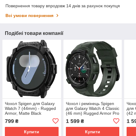
Повернення товару впродовж 14 днів за рахунок покупця
Всі умови повернення
Подібні товари компанії
Чохол Spigen для Galaxy
Чохол і ремінець Spigen
Чохо
Watch 7 (44mm) - Rugged
для Galaxy Watch 4 Classic
для 
Armor, Matte Black
(46 mm) Rugged Armor Pro
(42 
(ACS08337)
2 in 1 Military Green
2 in
799
1 599
1 5
₴
₴
(ACS04326)
(AC
Купити
Купити