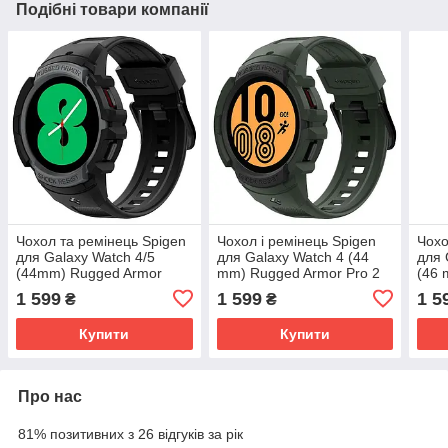
Подібні товари компанії
Чохол та ремінець Spigen
Чохол і ремінець Spigen
Чохо
для Galaxy Watch 4/5
для Galaxy Watch 4 (44
для 
(44mm) Rugged Armor
mm) Rugged Armor Pro 2
(46 
"PRO" 2 in1 Charcoal Grey
in 1, Military Green
2 in 
1 599
1 599
1 5
₴
₴
(ACS05392)
(ACS04325)
(AC
Купити
Купити
Про нас
81% позитивних з 26 відгуків за рік