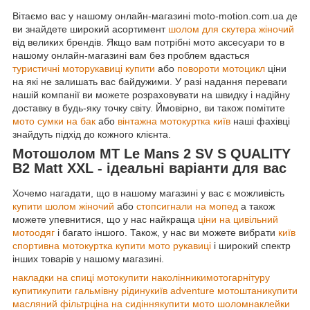
Вітаємо вас у нашому онлайн-магазині moto-motion.com.ua де
ви знайдете широкий асортимент
шолом для скутера жіночий
від великих брендів. Якщо вам потрібні мото аксесуари то в
нашому онлайн-магазині вам без проблем вдасться
туристичні моторукавиці купити
або
повороти мотоцикл
ціни
на які не залишать вас байдужими. У разі надання переваги
нашій компанії ви можете розраховувати на швидку і надійну
доставку в будь-яку точку світу. Ймовірно, ви також помітите
мото сумки на бак
або
вінтажна мотокуртка київ
наші фахівці
знайдуть підхід до кожного клієнта.
Мотошолом MT Le Mans 2 SV S QUALITY
B2 Matt XXL - ідеальні варіанти для вас
Хочемо нагадати, що в нашому магазині у вас є можливість
купити шолом жіночий
або
стопсигнали на мопед
а також
можете упевнитися, що у нас найкраща
ціни на цивільний
мотоодяг
і багато іншого. Також, у нас ви можете вибрати
київ
спортивна мотокуртка
купити мото рукавиці
і широкий спектр
інших товарів у нашому магазині.
накладки на спиці мото
купити наколінники
мотогарнітуру
купити
купити гальмівну рідину
київ adventure мотоштани
купити
масляний фільтр
ціна на сидіння
купити мото шолом
наклейки