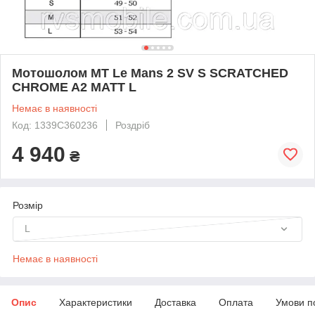
Мотошолом MT Le Mans 2 SV S SCRATCHED
CHROME A2 MATT L
Немає в наявності
Код: 1339C360236
Роздріб
4 940
₴
Розмір
L
Немає в наявності
Опис
Характеристики
Доставка
Оплата
Умови п