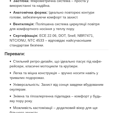
Застібка:
Мікрометрична система – проста у
використанні та надійна.
Анатомічна форма:
Ідеально повторює контури
голови, забезпечуючи комфорт та захист.
Вентиляція:
Поліпшена система циркуляції повітря
для комфортного носіння у теплу пору.
Сертифікація:
ECE 22.06, DOT, Snell, NBR7471,
NTC/ONU, NTC 4533 – відповідає найсучаснішим
стандартам безпеки.
Переваги:
Стильний ретро-дизайн, що ідеально пасує під кафе-
рейсери, класичні мотоцикли та круїзери.
Легка та міцна конструкція – зручно носити навіть у
тривалих подорожах.
Універсальність: Захист від сонця завдяки вбудованим
окулярам.
Знімна та гіпоалергенна підкладка – комфорт у будь-
яку пору року.
Можливість кастомізації – додатковий візор для ще
більшого захисту.