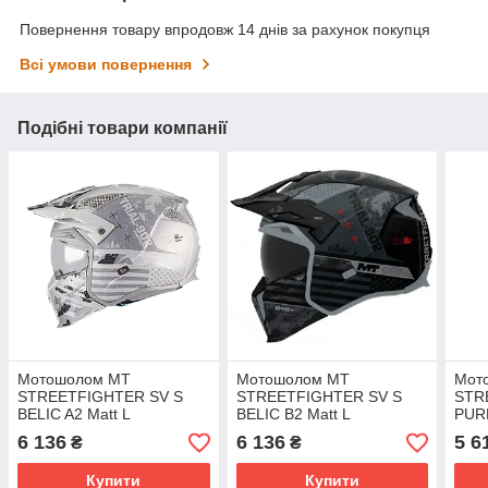
Повернення товару впродовж 14 днів за рахунок покупця
Всі умови повернення
Подібні товари компанії
Мотошолом MT
Мотошолом MT
Мот
STREETFIGHTER SV S
STREETFIGHTER SV S
STR
BELIC A2 Matt L
BELIC B2 Matt L
PURE
6 136
6 136
5 6
₴
₴
Купити
Купити