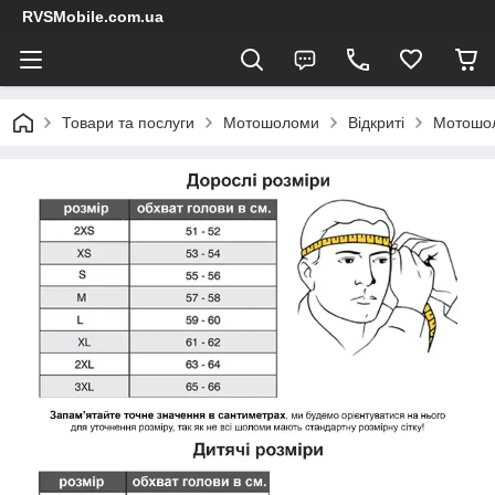
RVSMobile.com.ua
Товари та послуги
Мотошоломи
Відкриті
Мотошо