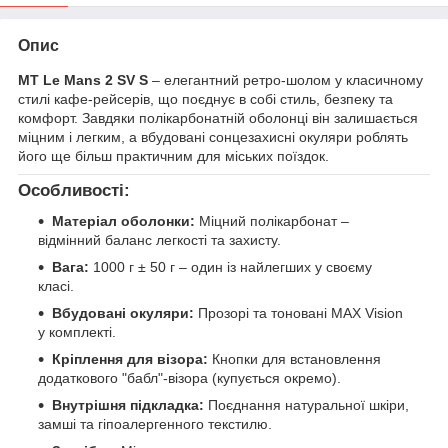
Опис
MT Le Mans 2 SV S
– елегантний ретро-шолом у класичному
стилі кафе-рейсерів, що поєднує в собі стиль, безпеку та
комфорт. Завдяки полікарбонатній оболонці він залишається
міцним і легким, а вбудовані сонцезахисні окуляри роблять
його ще більш практичним для міських поїздок.
Особливості:
Матеріал оболонки:
Міцний полікарбонат –
відмінний баланс легкості та захисту.
Вага:
1000 г ± 50 г – один із найлегших у своєму
класі.
Вбудовані окуляри:
Прозорі та тоновані MAX Vision
у комплекті.
Кріплення для візора:
Кнопки для встановлення
додаткового "бабл"-візора (купується окремо).
Внутрішня підкладка:
Поєднання натуральної шкіри,
замші та гіпоалергенного текстилю.