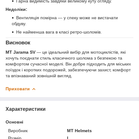
Гарна видимість завдяки великому куту огляду.
Недоліки:
Вентиляція помірна — у спеку може не вистачати
обдуву.
Не найменша вага в класі ретро-шоломів.
Висновок
MT Jarama SV
— це ідеальний вибір для мотоциклістів, які
хочуть поєднати стиль класичного шолома з безпекою та
комфортом сучасної моделі. Він добре підходить для міських
поїздок і коротких подорожей, забезпечуючи захист, комфорт
та впізнаваний зовнішній вигляд.
Приховати
Характеристики
Основні
Виробник
MT Helmets
Розмір
L