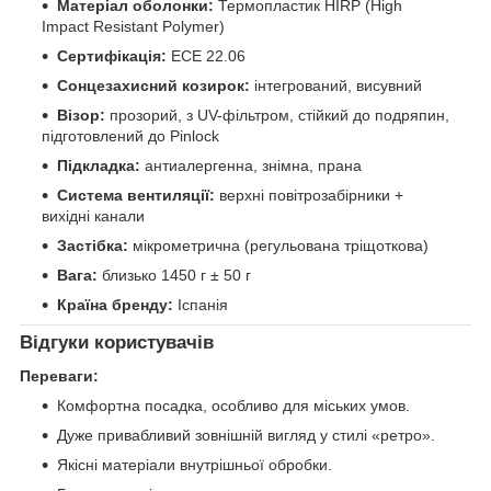
Матеріал оболонки:
Термопластик HIRP (High
Impact Resistant Polymer)
Сертифікація:
ECE 22.06
Сонцезахисний козирок:
інтегрований, висувний
Візор:
прозорий, з UV-фільтром, стійкий до подряпин,
підготовлений до Pinlock
Підкладка:
антиалергенна, знімна, прана
Система вентиляції:
верхні повітрозабірники +
вихідні канали
Застібка:
мікрометрична (регульована тріщоткова)
Вага:
близько 1450 г ± 50 г
Країна бренду:
Іспанія
Відгуки користувачів
Переваги:
Комфортна посадка, особливо для міських умов.
Дуже привабливий зовнішній вигляд у стилі «ретро».
Якісні матеріали внутрішньої обробки.