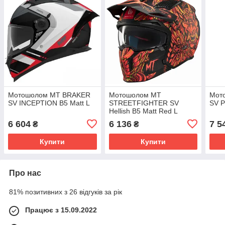
Мотошолом MT BRAKER
Мотошолом MT
Мот
SV INCEPTION B5 Matt L
STREETFIGHTER SV
SV P
Hellish B5 Matt Red L
6 604
6 136
7 5
₴
₴
Купити
Купити
Про нас
81% позитивних з 26 відгуків за рік
Працює з 15.09.2022