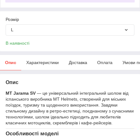
Розмір
L
В наявності
Опис
Характеристики
Доставка
Оплата
Умови п
Опис
MT Jarama SV
— це універсальний інтегральний шолом від
іспанського виробника MT Helmets, створений для міських
поїздок, туризму та щоденного використання. Завдяки
стильному дизайну в ретро-естетиці, поєднаному з сучасними
технологіями, шолом ідеально підходить для любителів
класичних мотоциклів, скремблерів і кафе-рейсерів.
Особливості моделі