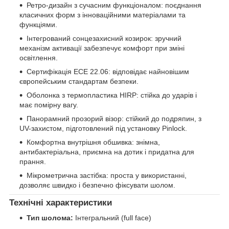
Ретро-дизайн з сучасним функціоналом: поєднання
класичних форм з інноваційними матеріалами та
функціями.
Інтегрований сонцезахисний козирок: зручний
механізм активації забезпечує комфорт при зміні
освітлення.
Сертифікація ECE 22.06: відповідає найновішим
європейським стандартам безпеки.
Оболонка з термопластика HIRP: стійка до ударів і
має помірну вагу.
Панорамний прозорий візор: стійкий до подряпин, з
UV-захистом, підготовлений під установку Pinlock.
Комфортна внутрішня обшивка: знімна,
антибактеріальна, приємна на дотик і придатна для
прання.
Мікрометрична застібка: проста у використанні,
дозволяє швидко і безпечно фіксувати шолом.
Технічні характеристики
Тип шолома:
Інтегральний (full face)