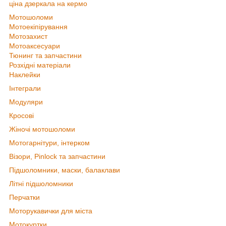
ціна дзеркала на кермо
Мотошоломи
Мотоекіпірування
Мотозахист
Мотоаксесуари
Тюнинг та запчастини
Розхідні матеріали
Наклейки
Інтеграли
Модуляри
Кросові
Жіночі мотошоломи
Мотогарнітури, інтерком
Візори, Pinlock та запчастини
Підшоломники, маски, балаклави
Літні підшоломники
Перчатки
Моторукавички для міста
Мотокуртки