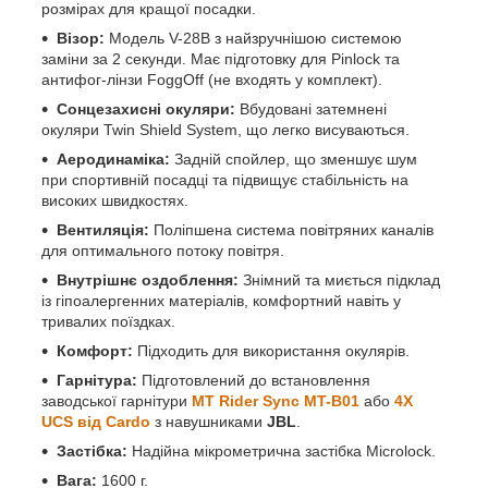
розмірах для кращої посадки.
Візор:
Модель V-28B з найзручнішою системою
заміни за 2 секунди. Має підготовку для Pinlock та
антифог-лінзи FoggOff (не входять у комплект).
Сонцезахисні окуляри:
Вбудовані затемнені
окуляри Twin Shield System, що легко висуваються.
Аеродинаміка:
Задній спойлер, що зменшує шум
при спортивній посадці та підвищує стабільність на
високих швидкостях.
Вентиляція:
Поліпшена система повітряних каналів
для оптимального потоку повітря.
Внутрішнє оздоблення:
Знімний та миється підклад
із гіпоалергенних матеріалів, комфортний навіть у
тривалих поїздках.
Комфорт:
Підходить для використання окулярів.
Гарнітура:
Підготовлений до встановлення
заводської гарнітури
MT Rider Sync MT-B01
або
4X
UCS від Cardo
з навушниками
JBL
.
Застібка:
Надійна мікрометрична застібка Microlock.
Вага:
1600 г.