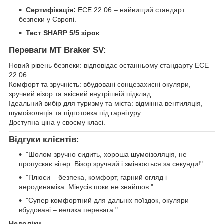
Сертифікація:
ECE 22.06 – найвищий стандарт
безпеки у Європі.
Тест SHARP 5/5 зірок
Переваги MT Braker SV:
Новий рівень безпеки: відповідає останньому стандарту ECE
22.06.
Комфорт та зручність: вбудовані сонцезахисні окуляри,
зручний візор та якісний внутрішній підклад.
Ідеальний вибір для туризму та міста: відмінна вентиляція,
шумоізоляція та підготовка під гарнітуру.
Доступна ціна у своєму класі.
Відгуки клієнтів:
"Шолом зручно сидить, хороша шумоізоляція, не
пропускає вітер. Візор зручний і змінюється за секунди!"
"Плюси – безпека, комфорт, гарний огляд і
аеродинаміка. Мінусів поки не знайшов."
"Супер комфортний для дальніх поїздок, окуляри
вбудовані – велика перевага."
Недоліки