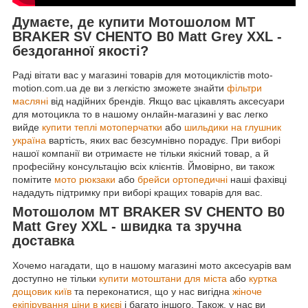
Думаєте, де купити Мотошолом MT
BRAKER SV CHENTO B0 Matt Grey XXL -
бездоганної якості?
Раді вітати вас у магазині товарів для мотоциклістів moto-
motion.com.ua де ви з легкістю зможете знайти
фільтри
масляні
від надійних брендів. Якщо вас цікавлять аксесуари
для мотоцикла то в нашому онлайн-магазині у вас легко
вийде
купити теплі мотоперчатки
або
шильдики на глушник
україна
вартість, яких вас безсумнівно порадує. При виборі
нашої компанії ви отримаєте не тільки якісний товар, а й
професійну консультацію всіх клієнтів. Ймовірно, ви також
помітите
мото рюкзаки
або
брейси ортопедичні
наші фахівці
нададуть підтримку при виборі кращих товарів для вас.
Мотошолом MT BRAKER SV CHENTO B0
Matt Grey XXL - швидка та зручна
доставка
Хочемо нагадати, що в нашому магазині мото аксесуарів вам
доступно не тільки
купити мотоштани для міста
або
куртка
дощовик київ
та переконатися, що у нас вигідна
жіноче
екіпірування ціни в києві
і багато іншого. Також, у нас ви