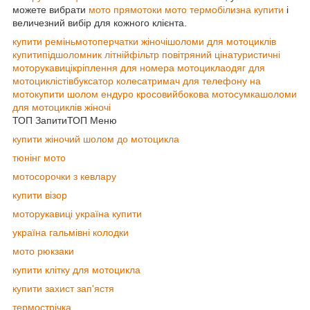
можете вибрати
мото прямотоки
мото термобілизна купити
і
величезний вибір для кожного клієнта.
купити ремінь
мотоперчатки жіночі
шоломи для мотоциклів
купити
підшоломник літній
фільтр повітряний ціна
туристичні
моторукавиці
кріплення для номера мотоцикла
одяг для
мотоциклістів
буксатор колеса
тримач для телефону на
мото
купити шолом ендуро кросовий
бокова мотосумка
шоломи
для мотоциклів жіночі
ТОП Запити
ТОП Меню
купити жіночий шолом до мотоцикла
тюнінг мото
мотосорочки з кевлару
купити візор
моторукавиці україна купити
україна гальмівні колодки
мото рюкзаки
купити клітку для мотоцикла
купити захист зап'ястя
термострічка