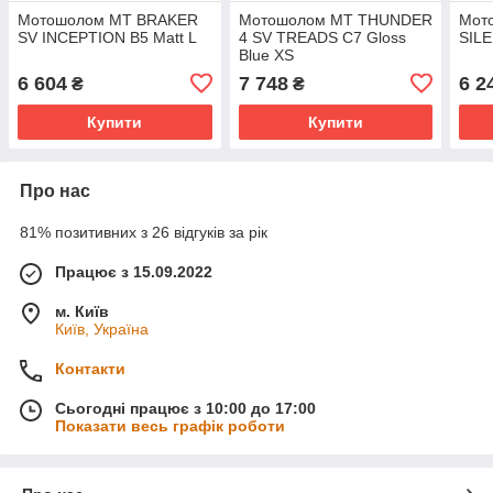
Мотошолом MT BRAKER
Мотошолом MT THUNDER
Мот
SV INCEPTION B5 Matt L
4 SV TREADS C7 Gloss
SILE
Blue XS
6 604
7 748
6 2
₴
₴
Купити
Купити
Про нас
81% позитивних з 26 відгуків за рік
Працює з 15.09.2022
м. Київ
Київ, Україна
Контакти
Сьогодні працює з 10:00 до 17:00
Показати весь графік роботи