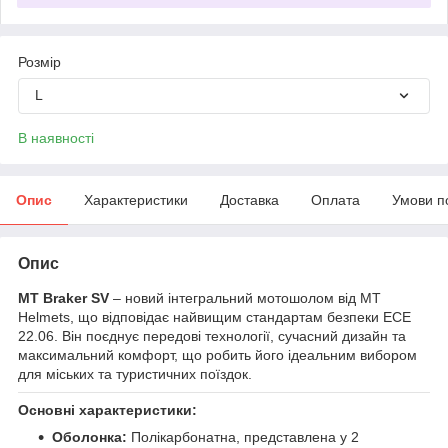
Розмір
L
В наявності
Опис
Характеристики
Доставка
Оплата
Умови п
Опис
MT Braker SV
– новий інтегральний мотошолом від MT
Helmets, що відповідає найвищим стандартам безпеки ECE
22.06. Він поєднує передові технології, сучасний дизайн та
максимальний комфорт, що робить його ідеальним вибором
для міських та туристичних поїздок.
Основні характеристики:
Оболонка:
Полікарбонатна, представлена у 2