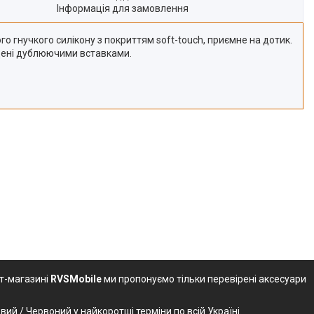
Інформація для замовлення
о гнучкого силікону з покриттям soft-touch, приємне на дотик.
хищені дублюючими вставками.
ет-магазині
RVSMobile
ми пропонуємо тільки перевірені аксесуари
ий / Червоний у найкоротші терміни по всій Україні.