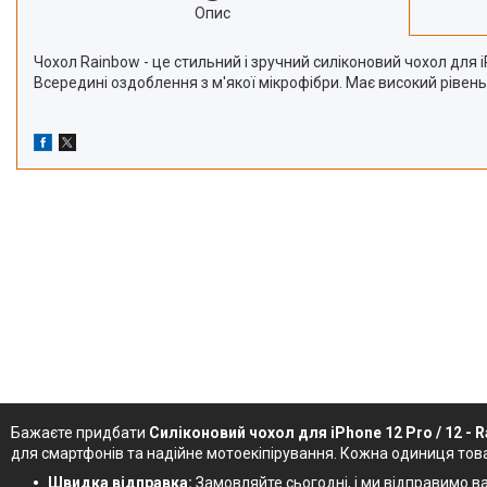
Опис
Чохол Rainbow - це стильний і зручний силіконовий чохол для 
Всередині оздоблення з м'якої мікрофібри. Має високий рівень
Бажаєте придбати
Силіконовий чохол для iPhone 12 Pro / 12 - 
для смартфонів та надійне мотоекіпірування. Кожна одиниця тов
Швидка відправка:
Замовляйте сьогодні, і ми відправимо ва