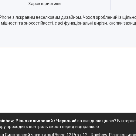
Характеристики
iPhone з яскравим веселковим дизайном. Чохол зроблений із щільног
 міцності та зносостійкості, є всі функціональні вирізи, кнопки за
Rainbow, Різнокольоровий / Червоний
за вигідною ціною? В інтерн
ару проходить контроль якості перед відправкою.
ш Силіконовий чохол для iPhone 12 Pro / 12 - Rainbow, Різнокольоров