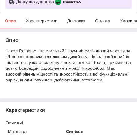
Доступна доставка
Опис
Характеристики
Доставка
Оплата
Умови п
Опис
Чохол Rainbow - це стильний і зручний силіконовий чохол для
iPhone з яскравим веселковим дизайном. Чохол зроблений із
щільного гнучкого силікону з покриттям soft-touch, приємне на
дотик. Всередині оздоблення з м'якої мікрофібри. Має
високий рівень міцності та зносостійкості, є всі функціональні
вирізи, кнопки захищені дублюючими вставками.
Характеристики
Основні
Матеріал
Силікон