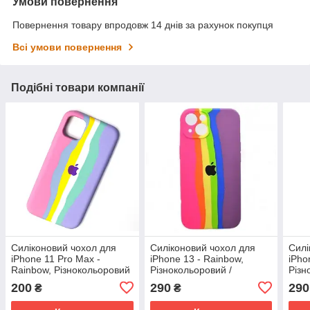
Умови повернення
Повернення товару впродовж 14 днів за рахунок покупця
Всі умови повернення
Подібні товари компанії
Силіконовий чохол для
Силіконовий чохол для
Силі
iPhone 11 Pro Max -
iPhone 13 - Rainbow,
iPho
Rainbow, Різнокольоровий
Різнокольоровий /
Різн
/ Рожевий
Рожевий
200
290
290
₴
₴