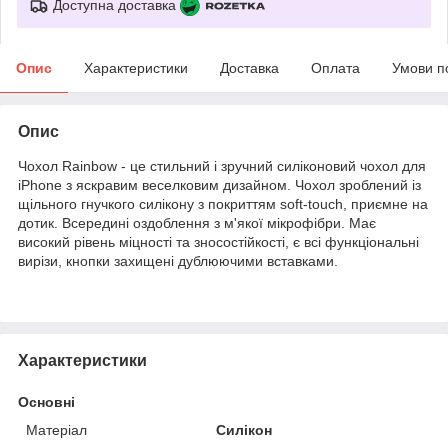
Доступна доставка
Опис
Характеристики
Доставка
Оплата
Умови п
Опис
Чохол Rainbow - це стильний і зручний силіконовий чохол для
iPhone з яскравим веселковим дизайном. Чохол зроблений із
щільного гнучкого силікону з покриттям soft-touch, приємне на
дотик. Всередині оздоблення з м'якої мікрофібри. Має
високий рівень міцності та зносостійкості, є всі функціональні
вирізи, кнопки захищені дублюючими вставками.
Характеристики
Основні
Матеріал
Силікон