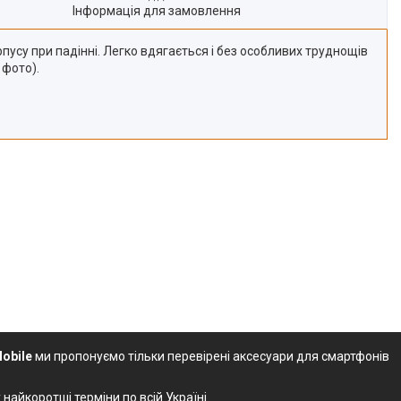
Інформація для замовлення
рпусу при падінні. Легко вдягається і без особливих труднощів
 фото).
obile
ми пропонуємо тільки перевірені аксесуари для смартфонів
 найкоротші терміни по всій Україні.