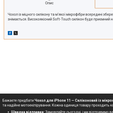
Опис
Чохол із міцного силікону та м'якої мікрофібри всередині збер
знімається. Високоякісний Soft-Touch силікон буде приємний на 
Бажаєте придбати
Чохол для iPhone 11 — Силіконовий із мікроф
та надійне мотоекіпірування. Кожна одиниця товару проходить к
Швидка відправка:
Замовляйте сьогодні, і ми відправимо ваш