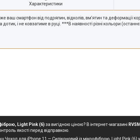
Характеристики
еже ваш смартфон від подряпин, відколів, вм'ятин та деформації ко
дотик, і не ковзатиме в руці. ***В наявності різні кольори (останнє
іброю, Light Pink (6)
за вигідною ціною? В інтернет-магазині
RVSM
онтроль якості перед відправкою.
 Чохол для iPhone 11 — Силіконовий із мікрофіброю, Light Pink (6) у