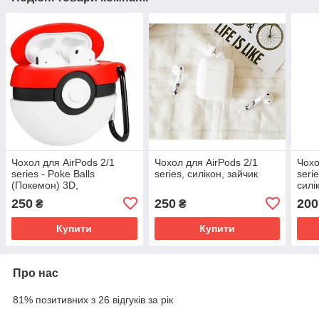
Чохол для AirPods 2/1
Чохол для AirPods 2/1
Чохо
series - Poke Balls
series, силікон, зайчик
serie
(Покемон) 3D,
силі
силіконовий, Червоний
Пом
250
250
200
₴
₴
Купити
Купити
Про нас
81% позитивних з 26 відгуків за рік