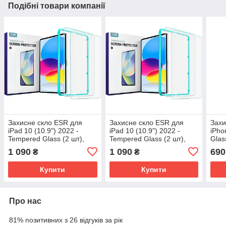
Подібні товари компанії
Захисне скло ESR для
Захисне скло ESR для
Захи
iPad 10 (10.9") 2022 -
iPad 10 (10.9") 2022 -
iPho
Tempered Glass (2 шт),
Tempered Glass (2 шт),
Glas
Clear (4894240171592)
Clear (4894240171592)
(489
1 090
1 090
690
₴
₴
Купити
Купити
Про нас
81% позитивних з 26 відгуків за рік