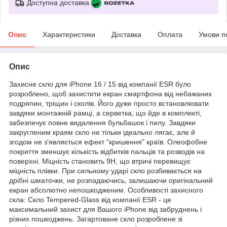
Доступна доставка
Опис
Характеристики
Доставка
Оплата
Умови п
Опис
Захисне скло для iPhone 16 / 15 від компанії ESR було
розроблено, щоб захистити екран смартфона від небажаних
подряпин, тріщин і сколів. Його дуже просто встановлювати
завдяки монтажній рамці, а серветка, що йде в комплекті,
забезпечує повне видалення бульбашок і пилу. Завдяки
закругленим краям скло не тільки ідеально лягає, але й
згодом не з'являється ефект "кришення" країв. Олеофобне
покриття зменшує кількість відбитків пальців та розводів на
поверхні. Міцність становить 9Н, що втричі перевищує
міцність плівки. При сильному ударі скло розбивається на
дрібні шматочки, не розпадаючись, залишаючи оригінальний
екран абсолютно непошкодженим. Особливості захисного
скла: Скло Tempered-Glass від компанії ESR - це
максимальний захист для Вашого iPhone від забруднень і
різних пошкоджень. Загартоване скло розроблене зі