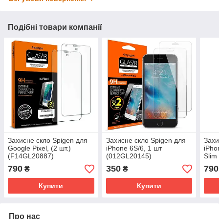
Подібні товари компанії
Захисне скло Spigen для
Захисне скло Spigen для
Захи
Google Pixel, (2 шт.)
iPhone 6S/6, 1 шт
iPhon
(F14GL20887)
(012GL20145)
Slim
(04
790
350
790
₴
₴
Купити
Купити
Про нас