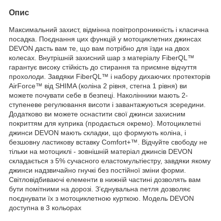
Опис
Максимальний захист, відмінна повітропроникність і класична
посадка. Поєднання цих функцій у мотоциклетних джинсах
DEVON дасть вам те, що вам потрібно для їзди на двох
колесах. Внутрішній захисний шар з матеріалу FiberQL™
гарантує високу стійкість до стирання та приємне відчуття
прохолоди. Завдяки FiberQL™ і набору дихаючих протекторів
AirForce™ від SHIMA (коліна 2 рівня, стегна 1 рівня) ви
можете почувати себе в безпеці. Наколінники мають 2-
ступеневе регулювання висоти і завантажуються зсередини.
Додатково ви можете оснастити свої джинси захисним
покриттям для куприка (продається окремо). Мотоциклетні
джинси DEVON мають складки, що формують коліна, і
безшовну ластикову вставку Comfort+™. Відчуйте свободу не
тільки на мотоциклі - зовнішній матеріал джинсів DEVON
складається з 5% сучасного еластомультіестру, завдяки якому
джинси надзвичайно гнучкі без постійної зміни форми.
Світловідбиваючі елементи в нижній частині дозволять вам
бути помітними на дорозі. З’єднувальна петля дозволяє
поєднувати їх з мотоциклетною курткою. Модель DEVON
доступна в 3 кольорах