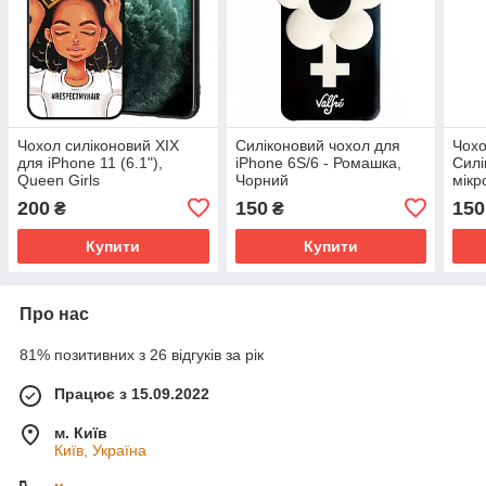
Чохол силіконовий XIX
Силіконовий чохол для
Чохо
для iPhone 11 (6.1"),
iPhone 6S/6 - Ромашка,
Силі
Queen Girls
Чорний
мікр
(6)
200
150
150
₴
₴
Купити
Купити
Про нас
81% позитивних з 26 відгуків за рік
Працює з 15.09.2022
м. Київ
Київ, Україна