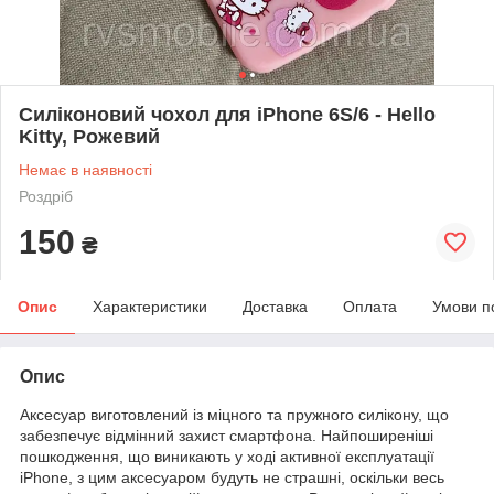
Силіконовий чохол для iPhone 6S/6 - Hello
Kitty, Рожевий
Немає в наявності
Роздріб
150
₴
Опис
Характеристики
Доставка
Оплата
Умови п
Опис
Аксесуар виготовлений із міцного та пружного силікону, що
забезпечує відмінний захист смартфона. Найпоширеніші
пошкодження, що виникають у ході активної експлуатації
iPhone, з цим аксесуаром будуть не страшні, оскільки весь