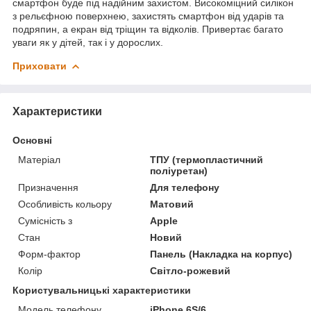
смартфон буде під надійним захистом. Високоміцний силікон
з рельєфною поверхнею, захистять смартфон від ударів та
подряпин, а екран від тріщин та відколів. Привертає багато
уваги як у дітей, так і у дорослих.
Приховати
Характеристики
Основні
Матеріал
ТПУ (термопластичний
поліуретан)
Призначення
Для телефону
Особливість кольору
Матовий
Сумісність з
Apple
Стан
Новий
Форм-фактор
Панель (Накладка на корпус)
Колір
Світло-рожевий
Користувальницькі характеристики
Модель телефону
iPhone 6S/6