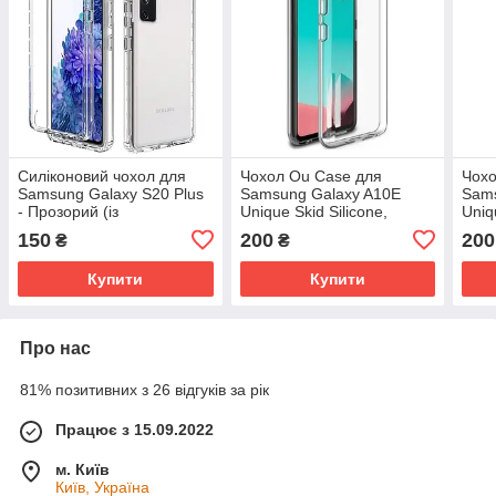
Силіконовий чохол для
Чохол Ou Case для
Чохо
Samsung Galaxy S20 Plus
Samsung Galaxy A10E
Sams
- Прозорий (із
Unique Skid Silicone,
Uniq
заглушками)
Transparent
Tran
150
200
200
₴
₴
Купити
Купити
Про нас
81% позитивних з 26 відгуків за рік
Працює з 15.09.2022
м. Київ
Київ, Україна