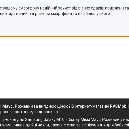
 вашому смартфону надійний захист від різних ударів, подряпин та 
ьно підігнаний під розміри смартфона та не збільшує його.
кі Маус, Рожевий
за вигідною ціною? В інтернет-магазині
RVSMobil
роль якості перед відправкою.
ш Чохол для Samsung Galaxy М10 - Disney Міккі Маус, Рожевий у найк
ємо лише надійні чохли, захисне скло та екіпірування для байкері