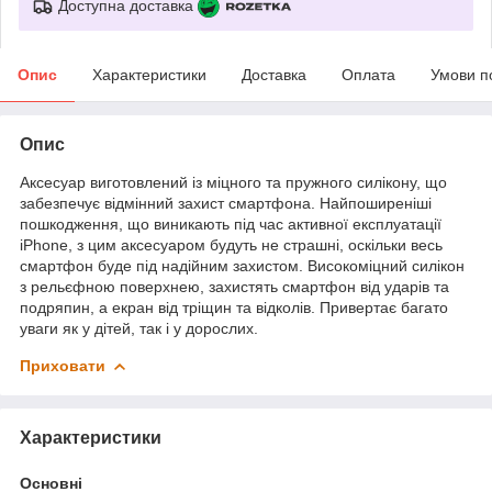
Доступна доставка
Опис
Характеристики
Доставка
Оплата
Умови п
Опис
Аксесуар виготовлений із міцного та пружного силікону, що
забезпечує відмінний захист смартфона. Найпоширеніші
пошкодження, що виникають під час активної експлуатації
iPhone, з цим аксесуаром будуть не страшні, оскільки весь
смартфон буде під надійним захистом. Високоміцний силікон
з рельєфною поверхнею, захистять смартфон від ударів та
подряпин, а екран від тріщин та відколів. Привертає багато
уваги як у дітей, так і у дорослих.
Приховати
Характеристики
Основні