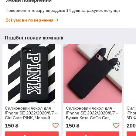
Умови повернення
Повернення товару впродовж 14 днів за рахунок покупця
Всі умови повернення
Подібні товари компанії
Силіконовий чохол для
Силіконовий чохол для
Силі
iPhone SE 2022/2020/8/7 -
iPhone SE 2022/2020/8/7 -
iPho
Girl Cute PINK, Чорний
Вушка Кота CoCo Cat,
3D Ф
Чорний
Чор
150
150
200
₴
₴