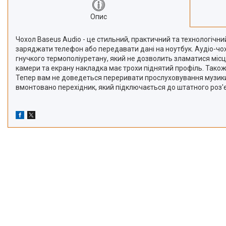
Опис
Чохол Baseus Audio - це стильний, практичний та технологічний
заряджати телефон або передавати дані на ноутбук. Аудіо-чох
гнучкого термополіуретану, який не дозволить зламатися міс
камери та екрану накладка має трохи піднятий профіль. Також 
Тепер вам не доведеться переривати прослуховування музики,
вмонтовано перехідник, який підключається до штатного роз'є