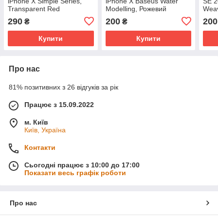
iPhone X Simple Series,
iPhone X Baseus Water
SE 2
Transparent Red
Modelling, Рожевий
Weav
(ARAPIPHX-A09)
(WIAPIPHX-SH04)
(WI
290
200
200
₴
₴
Купити
Купити
Про нас
81% позитивних з 26 відгуків за рік
Працює з 15.09.2022
м. Київ
Київ, Україна
Контакти
Сьогодні працює з 10:00 до 17:00
Показати весь графік роботи
Про нас