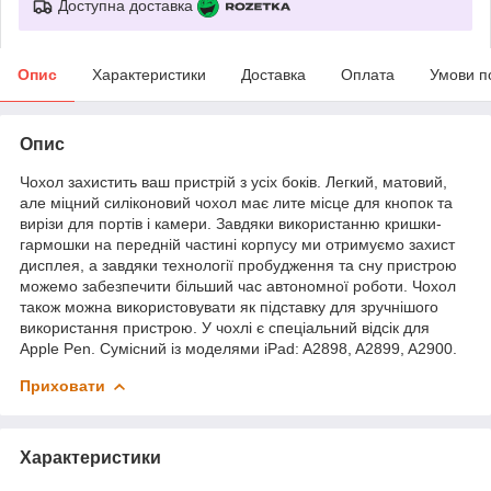
Доступна доставка
Опис
Характеристики
Доставка
Оплата
Умови п
Опис
Чохол захистить ваш пристрій з усіх боків. Легкий, матовий,
але міцний силіконовий чохол має лите місце для кнопок та
вирізи для портів і камери. Завдяки використанню кришки-
гармошки на передній частині корпусу ми отримуємо захист
дисплея, а завдяки технології пробудження та сну пристрою
можемо забезпечити більший час автономної роботи. Чохол
також можна використовувати як підставку для зручнішого
використання пристрою. У чохлі є спеціальний відсік для
Apple Pen. Сумісний із моделями iPad: A2898, A2899, A2900.
Приховати
Характеристики