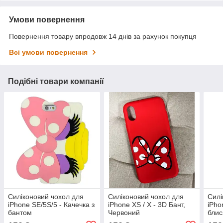
Умови повернення
Повернення товару впродовж 14 днів за рахунок покупця
Всі умови повернення
Подібні товари компанії
Силіконовий чохол для
Силіконовий чохол для
Силі
iPhone SE/5S/5 - Качечка з
iPhone XS / X - 3D Бант,
iPhon
бантом
Червоний
блис