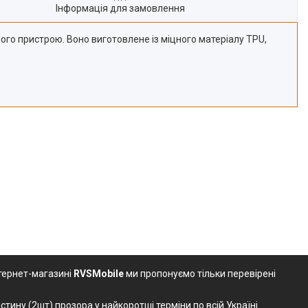
Інформація для замовлення
шого пристрою. Воно виготовлене із міцного матеріалу TPU,
нтернет-магазині
RVSMobile
ми пропонуємо тільки перевірені
тину (2шт) прозора у найкоротші терміни по всій Україні.