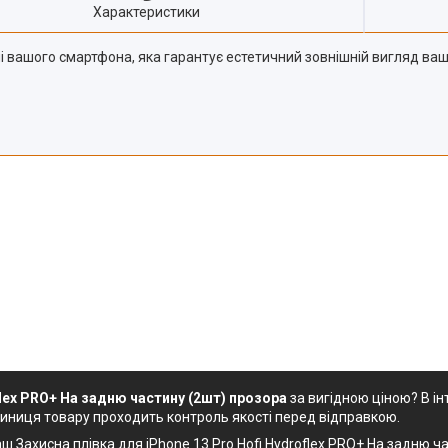
Характеристики
елі вашого смартфона, яка гарантує естетичний зовнішній вигляд ва
flex PRO+ На задню частину (2шт) прозора
за вигідною ціною? В і
диниця товару проходить контроль якості перед відправкою.
 Захисна плівка для iPhone 13 Pro Hofi Hydroflex PRO+ На задню час