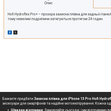
Опис
Hofi Hydroflex Pro+ – прозора захисна плівка для задньої пан
тому невеликі подряпини затягуються протягом 24 годин.
Бажаєте придбати
Захисна плівка для iPhone 13 Pro Hofi Hydro
аксесуари для смартфонів та надійне мотоекіпірування. Кожна о
Швидка відправка:
Замовляйте сьогодні, і ми відправимо ваш