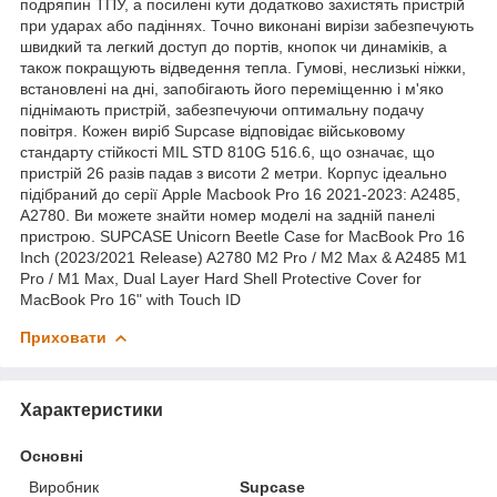
подряпин ТПУ, а посилені кути додатково захистять пристрій
при ударах або падіннях. Точно виконані вирізи забезпечують
швидкий та легкий доступ до портів, кнопок чи динаміків, а
також покращують відведення тепла. Гумові, неслизькі ніжки,
встановлені на дні, запобігають його переміщенню і м'яко
піднімають пристрій, забезпечуючи оптимальну подачу
повітря. Кожен виріб Supcase відповідає військовому
стандарту стійкості MIL STD 810G 516.6, що означає, що
пристрій 26 разів падав з висоти 2 метри. Корпус ідеально
підібраний до серії Apple Macbook Pro 16 2021-2023: A2485,
A2780. Ви можете знайти номер моделі на задній панелі
пристрою. SUPCASE Unicorn Beetle Case for MacBook Pro 16
Inch (2023/2021 Release) A2780 M2 Pro / M2 Max & A2485 M1
Pro / M1 Max, Dual Layer Hard Shell Protective Cover for
MacBook Pro 16" with Touch ID
Приховати
Характеристики
Основні
Виробник
Supcase