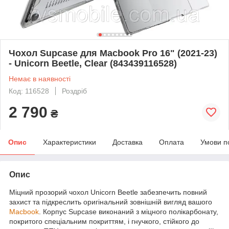
Чохол Supcase для Macbook Pro 16" (2021-23)
- Unicorn Beetle, Clear (843439116528)
Немає в наявності
Код: 116528
Роздріб
2 790
₴
Опис
Характеристики
Доставка
Оплата
Умови п
Опис
Міцний прозорий чохол Unicorn Beetle забезпечить повний
захист та підкреслить оригінальний зовнішній вигляд вашого
Macbook
. Корпус Supcase виконаний з міцного полікарбонату,
покритого спеціальним покриттям, і гнучкого, стійкого до