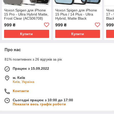
Чохол Spigen для iPhone
Чохол Spigen для iPhone
Чохо
15 Pro - Ultra Hybrid Matte,
15 Plus / 14 Plus - Ultra
17 -
Frost Clear (ACS06708)
Hybrid, Matte Black
Blac
(ACS04895)
999
999
999
₴
₴
Купити
Купити
Про нас
81% позитивних з 26 відгуків за рік
Працює з 15.09.2022
м. Київ
Київ, Україна
Контакти
Сьогодні працює з 10:00 до 17:00
Показати весь графік роботи