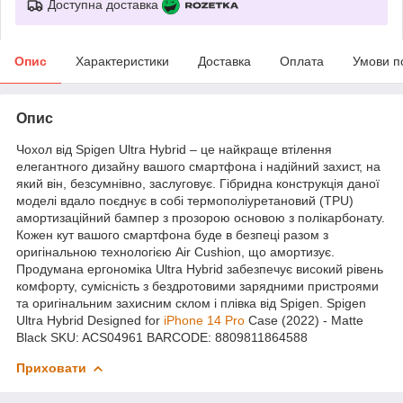
Доступна доставка
Опис
Характеристики
Доставка
Оплата
Умови п
Опис
Чохол від Spigen Ultra Hybrid – це найкраще втілення
елегантного дизайну вашого смартфона і надійний захист, на
який він, безсумнівно, заслуговує. Гібридна конструкція даної
моделі вдало поєднує в собі термополіуретановий (TPU)
амортизаційний бампер з прозорою основою з полікарбонату.
Кожен кут вашого смартфона буде в безпеці разом з
оригінальною технологією Air Cushion, що амортизує.
Продумана ергономіка Ultra Hybrid забезпечує високий рівень
комфорту, сумісність з бездротовими зарядними пристроями
та оригінальним захисним склом і плівка від Spigen. Spigen
Ultra Hybrid Designed for
iPhone 14 Pro
Case (2022) - Matte
Black SKU: ACS04961 BARCODE: 8809811864588
Приховати