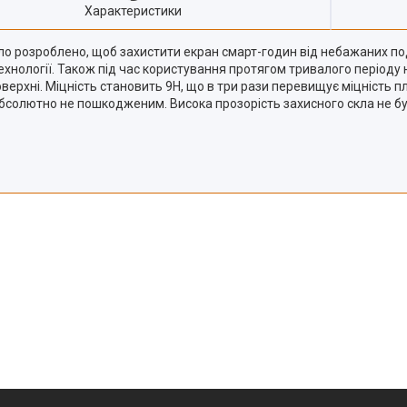
Характеристики
уло розроблено, щоб захистити екран смарт-годин від небажаних под
 технології. Також під час користування протягом тривалого період
оверхні. Міцність становить 9Н, що в три рази перевищує міцність п
бсолютно не пошкодженим. Висока прозорість захисного скла не 