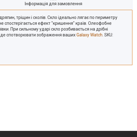
Інформація для замовлення
ряпин, тріщин і сколів. Скло ідеально лягає по периметру
у не спостерігається ефект "кришення" країв. Олеофобне
лівки. При сильному ударі скло розбивається на дрібні
буде спотворювати зображення ваших
Galaxy Watch
. SKU: