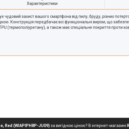
Характеристики
ечує чудовий захист вашого смартфона від пилу, бруду, різних потер
дкою. Конструкція передбачає всі функціональні вирізи, що забез
TPU (термополіуретану), а також має спеціальне покриття проти ко
ase, Red (WIAPIPH8P-JU09)
за вигідною ціною? В інтернет-магазині