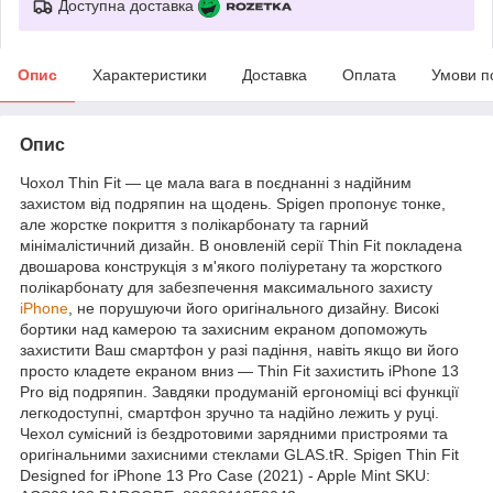
Доступна доставка
Опис
Характеристики
Доставка
Оплата
Умови п
Опис
Чохол Thin Fit — це мала вага в поєднанні з надійним
захистом від подряпин на щодень. Spigen пропонує тонке,
але жорстке покриття з полікарбонату та гарний
мінімалістичний дизайн. В оновленій серії Thin Fit покладена
двошарова конструкція з м'якого поліуретану та жорсткого
полікарбонату для забезпечення максимального захисту
iPhone
, не порушуючи його оригінального дизайну. Високі
бортики над камерою та захисним екраном допоможуть
захистити Ваш смартфон у разі падіння, навіть якщо ви його
просто кладете екраном вниз — Thin Fit захистить iPhone 13
Pro від подряпин. Завдяки продуманій ергономіці всі функції
легкодоступні, смартфон зручно та надійно лежить у руці.
Чехол сумісний із бездротовими зарядними пристроями та
оригінальними захисними стеклами GLAS.tR. Spigen Thin Fit
Designed for iPhone 13 Pro Case (2021) - Apple Mint SKU: