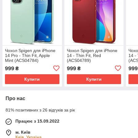
Чохол Spigen для iPhone
Чохол Spigen для iPhone
Чохо
14 Pro - Thin Fit, Apple
14 - Thin Fit, Red
14 -
Mint (ACS04784)
(ACS04789)
(AC
999
999
999
₴
₴
Купити
Купити
Про нас
81% позитивних з 26 відгуків за рік
Працює з 15.09.2022
м. Київ
Київ, Україна