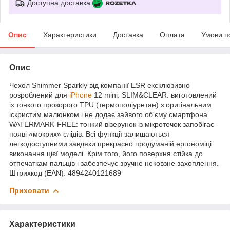
Доступна доставка
Опис
Характеристики
Доставка
Оплата
Умови п
Опис
Чехол Shimmer Sparkly від компанії ESR ексклюзивно
розроблений для
iPhone
12 mini. SLIM&CLEAR: виготовлений
із тонкого прозорого TPU (термополіуретан) з оригінальним
іскристим малюнком і не додає зайвого об'єму смартфона.
WATERMARK-FREE: тонкий візерунок із мікроточок запобігає
появі «мокрих» слідів. Всі функції залишаються
легкодоступними завдяки прекрасно продуманій ергономіці
виконання цієї моделі. Крім того, його поверхня стійка до
отпечаткам пальців і забезпечує зручне нековзне захоплення.
Штрихкод (EAN): 4894240121689
Приховати
Характеристики