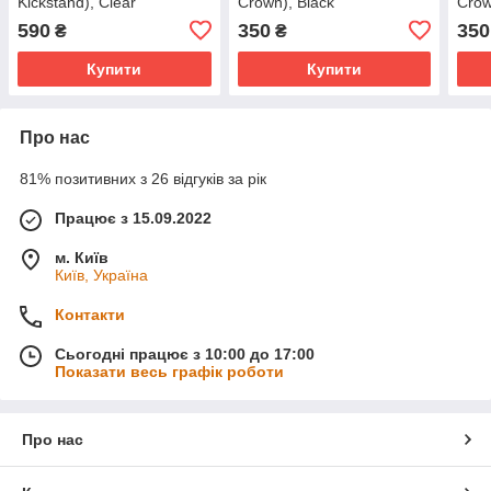
Kickstand), Clear
Crown), Black
Crow
(3C01201120201)
(3C01201190101)
(3C0
590
350
350
₴
₴
Купити
Купити
Про нас
81% позитивних з 26 відгуків за рік
Працює з 15.09.2022
м. Київ
Київ, Україна
Контакти
Сьогодні працює з 10:00 до 17:00
Показати весь графік роботи
Про нас