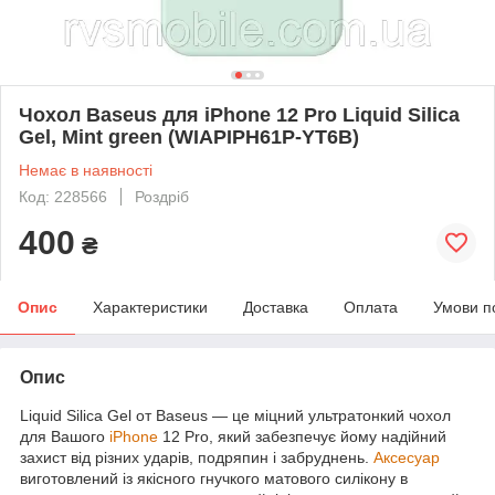
Чохол Baseus для iPhone 12 Pro Liquid Silica
Gel, Mint green (WIAPIPH61P-YT6B)
Немає в наявності
Код: 228566
Роздріб
400
₴
Опис
Характеристики
Доставка
Оплата
Умови п
Опис
Liquid Silica Gel от Baseus — це міцний ультратонкий чохол
для Вашого
iPhone
12 Pro, який забезпечує йому надійний
захист від різних ударів, подряпин і забруднень.
Аксесуар
виготовлений із якісного гнучкого матового силікону в