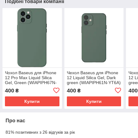
Подібні товари компанії
Чохол Baseus для iPhone
Чехол Baseus для iPhone
Чохо
12 Pro Max Liquid Silica
12 Liquid Silica Gel, Dark
12 Li
Gel, Green (WIAPIPH67N-
green (WIAPIPH61N-YT6A)
gree
YT6A)
400
400
400
₴
₴
Купити
Купити
Про нас
81% позитивних з 26 відгуків за рік