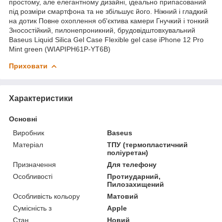
простому, але елегантному дизайні, ідеально припасований
під розміри смартфона та не збільшує його. Ніжний і гладкий
на дотик Повне охоплення об'єктива камери Гнучкий і тонкий
Зносостійкий, пилонепроникний, брудовідштовхувальний
Baseus Liquid Silica Gel Case Flexible gel case iPhone 12 Pro
Mint green (WIAPIPH61P-YT6B)
Приховати
Характеристики
Основні
Виробник
Baseus
Матеріал
ТПУ (термопластичний
поліуретан)
Призначення
Для телефону
Особливості
Протиударний,
Пилозахищений
Особливість кольору
Матовий
Сумісність з
Apple
Стан
Новий