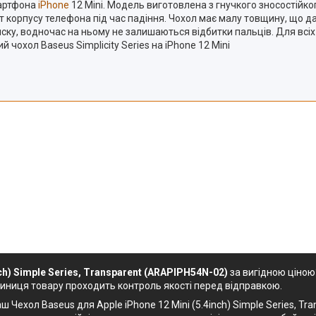
мартфона
iPhone
12 Mini. Модель виготовлена з гнучкого зносостійко
т корпусу телефона під час падіння. Чохол має малу товщину, що д
ску, водночас на ньому не залишаються відбитки пальців. Для всіх 
чохол Baseus Simplicity Series на iPhone 12 Mini
ch) Simple Series, Transparent (ARAPIPH54N-02)
за вигідною ціною
диниця товару проходить контроль якості перед відправкою.
 Чехол Baseus для Apple iPhone 12 Mini (5.4inch) Simple Series, Tra