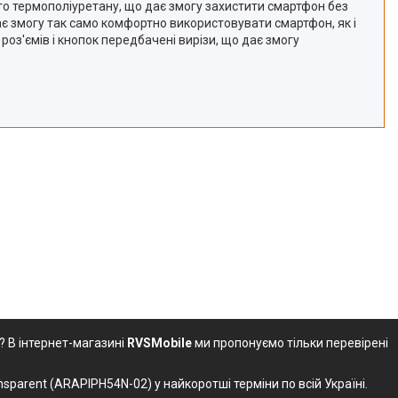
го термополіуретану, що дає змогу захистити смартфон без
ає змогу так само комфортно використовувати смартфон, як і
роз'ємів і кнопок передбачені вирізи, що дає змогу
? В інтернет-магазині
RVSMobile
ми пропонуємо тільки перевірені
nsparent (ARAPIPH54N-02) у найкоротші терміни по всій Україні.