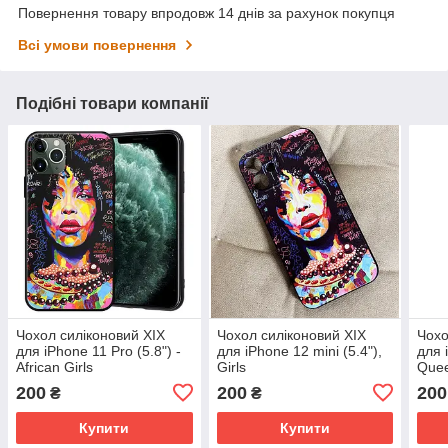
Повернення товару впродовж 14 днів за рахунок покупця
Всі умови повернення
Подібні товари компанії
Чохол силіконовий XIX
Чохол силіконовий XIX
Чохо
для iPhone 11 Pro (5.8") -
для iPhone 12 mini (5.4"),
для 
African Girls
Girls
Quee
200
200
200
₴
₴
Купити
Купити