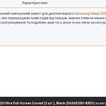
Характеристики
сучасний повноцінний захист для дисплея вашого
Samsung Galaxy S20
е перешкоджає появі слідів від пальців, жирних плям на екрані с
до розтріскування та подряпин, крім того, вона точно лягає за ко
0 Ultra Full-Screen Curved (2 шт.), Black (SGSAS20U-KR01)
за виг