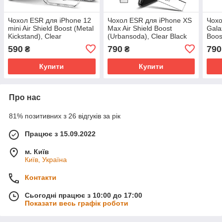
Чохол ESR для iPhone 12
Чохол ESR для iPhone XS
Чох
mini Air Shield Boost (Metal
Max Air Shield Boost
Gala
Kickstand), Clear
(Urbansoda), Clear Black
Boos
(3C01201120201)
(4894240071151)
(489
590
790
790
₴
₴
Купити
Купити
Про нас
81% позитивних з 26 відгуків за рік
Працює з 15.09.2022
м. Київ
Київ, Україна
Контакти
Сьогодні працює з 10:00 до 17:00
Показати весь графік роботи