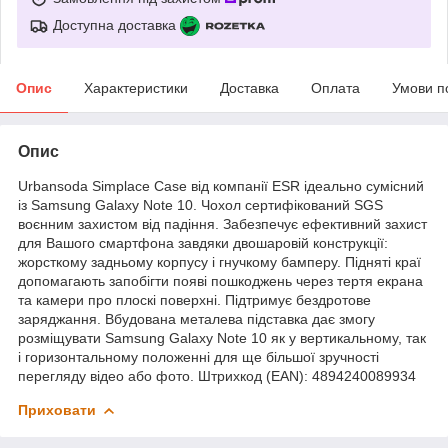
Доступна доставка
Опис
Характеристики
Доставка
Оплата
Умови п
Опис
Urbansoda Simplace Case від компанії ESR ідеально сумісний
із Samsung Galaxy Note 10. Чохол сертифікований SGS
воєнним захистом від падіння. Забезпечує ефективний захист
для Вашого смартфона завдяки двошаровій конструкції:
жорсткому задньому корпусу і гнучкому бамперу. Підняті краї
допомагають запобігти появі пошкоджень через тертя екрана
та камери про плоскі поверхні. Підтримує бездротове
заряджання. Вбудована металева підставка дає змогу
розміщувати Samsung Galaxy Note 10 як у вертикальному, так
і горизонтальному положенні для ще більшої зручності
перегляду відео або фото. Штрихкод (EAN): 4894240089934
Приховати