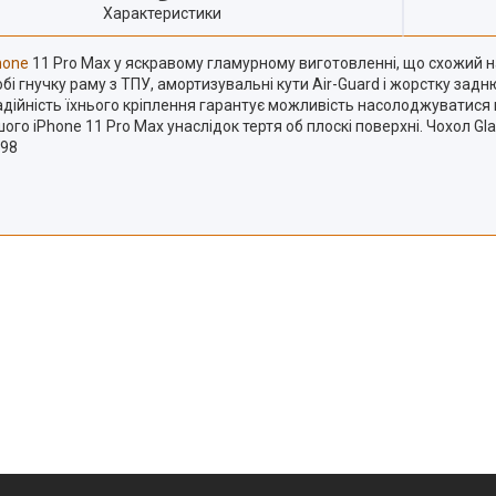
Характеристики
hone
11 Pro Max у яскравому гламурному виготовленні, що схожий 
обі гнучку раму з ТПУ, амортизувальні кути Air-Guard і жорстку зад
а надійність їхнього кріплення гарантує можливість насолоджуватис
ого iPhone 11 Pro Max унаслідок тертя об плоскі поверхні. Чохол G
798