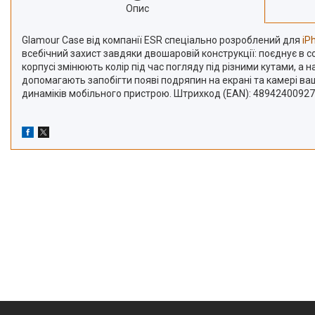
Опис
Glamour Case від компанії ESR cпеціально розроблений для
iP
всебічний захист завдяки двошаровій конструкції: поєднує в с
корпусі змінюють колір під час погляду під різними кутами, 
допомагають запобігти появі подряпин на екрані та камері ваш
динаміків мобільного пристрою. Штрихкод (EAN): 4894240092