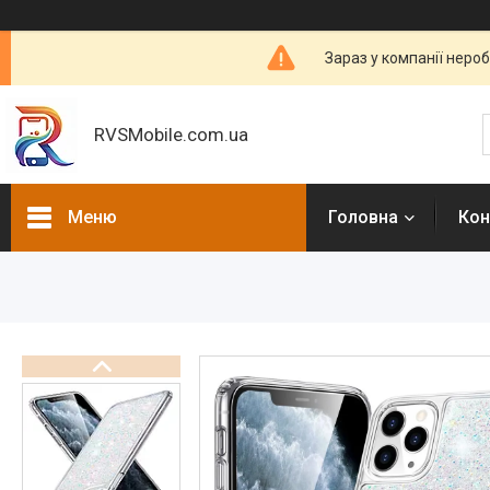
Зараз у компанії неро
RVSMobile.com.ua
Меню
Головна
Кон