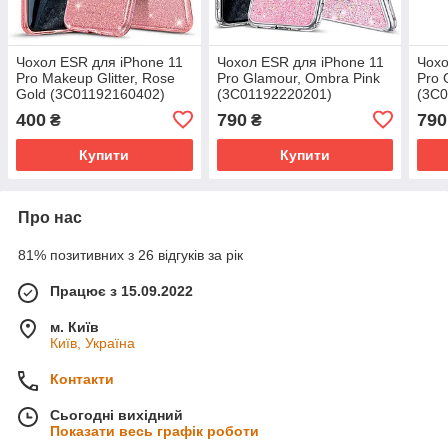
Чохол ESR для iPhone 11
Чохол ESR для iPhone 11
Чохо
Pro Makeup Glitter, Rose
Pro Glamour, Ombra Pink
Pro 
Gold (3C01192160402)
(3C01192220201)
(3C0
400
790
790
₴
₴
Купити
Купити
Про нас
81% позитивних з 26 відгуків за рік
Працює з 15.09.2022
м. Київ
Київ, Україна
Контакти
Сьогодні вихідний
Показати весь графік роботи