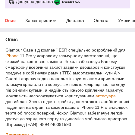
Доступна доставка
Опис
Характеристики
Доставка
Оплата
Умови п
Опис
Glamour Case від компанії ESR cпеціально розроблений для
iPhone
11 Pro у яскравому гламурному виготовленні, що
схожий на коштовне каміння. Чохол забезпечує Вашому
смартфону всебічний захист завдяки двошаровій конструкції:
поєднує в собі гнучку раму з ТПУ, амортизувальні кути Air-
Guard і жорстку задню панель з інкрустованими кристалами.
Блискучі кристали на корпусі змінюють колір під час погляду
під різними кутами, а надійність їхнього кріплення гарантує
можливість насолоджуватися користуванням
аксесуара
довгий час. Злегка підняті крайки допомагають запобігти появі
подряпин на екрані та камері вашого iPhone 11 Pro внаслідок
тертя об плоскі поверхні. Чохол Glamour забезпечує легкий
доступ до зарядного порту та динаміків мобільного пристрою.
Штрихкод (EAN): 4894240091593
Приховати