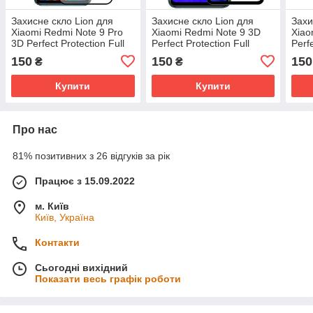
Захисне скло Lion для
Захисне скло Lion для
Захи
Xiaomi Redmi Note 9 Pro
Xiaomi Redmi Note 9 3D
Xiao
3D Perfect Protection Full
Perfect Protection Full
Perfe
Glue, Black
Glue, Black
Glue
150
150
150
₴
₴
Купити
Купити
Про нас
81% позитивних з 26 відгуків за рік
Працює з 15.09.2022
м. Київ
Київ, Україна
Контакти
Сьогодні вихідний
Показати весь графік роботи