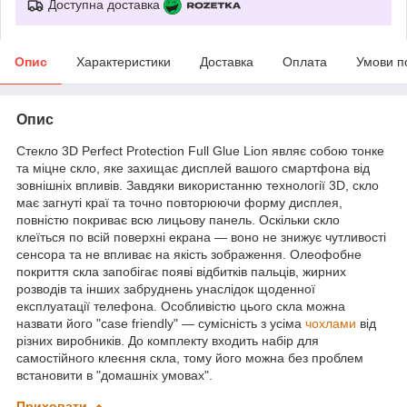
Доступна доставка
Опис
Характеристики
Доставка
Оплата
Умови п
Опис
Стекло 3D Perfect Protection Full Glue Lion являє собою тонке
та міцне скло, яке захищає дисплей вашого смартфона від
зовнішніх впливів. Завдяки використанню технології 3D, скло
має загнуті краї та точно повторюючи форму дисплея,
повністю покриває всю лицьову панель. Оскільки скло
клеїться по всій поверхні екрана — воно не знижує чутливості
сенсора та не впливає на якість зображення. Олеофобне
покриття скла запобігає появі відбитків пальців, жирних
розводів та інших забруднень унаслідок щоденної
експлуатації телефона. Особливістю цього скла можна
назвати його "case friendly" — сумісність з усіма
чохлами
від
різних виробників. До комплекту входить набір для
самостійного клеєння скла, тому його можна без проблем
встановити в "домашніх умовах".
Приховати