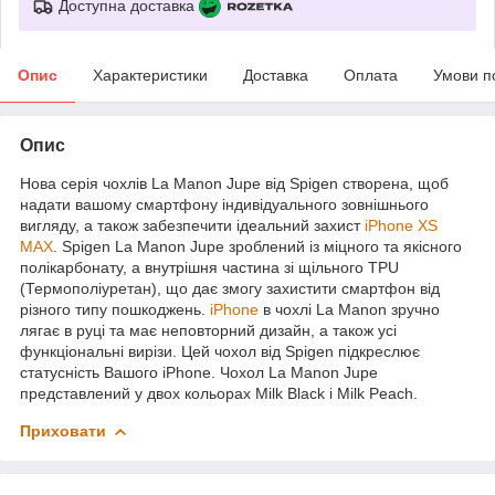
Доступна доставка
Опис
Характеристики
Доставка
Оплата
Умови п
Опис
Нова серія чохлів La Manon Jupe від Spigen створена, щоб
надати вашому смартфону індивідуального зовнішнього
вигляду, а також забезпечити ідеальний захист
iPhone XS
MAX
. Spigen La Manon Jupe зроблений із міцного та якісного
полікарбонату, а внутрішня частина зі щільного TPU
(Термополіуретан), що дає змогу захистити смартфон від
різного типу пошкоджень.
iPhone
в чохлі La Manon зручно
лягає в руці та має неповторний дизайн, а також усі
функціональні вирізи. Цей чохол від Spigen підкреслює
статусність Вашого iPhone. Чохол La Manon Jupe
представлений у двох кольорах Milk Black і Milk Peach.
Приховати