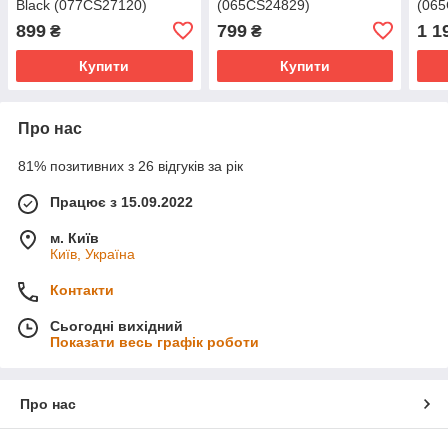
Black (077CS27120)
(065CS24829)
(06
899
799
1 1
₴
₴
Купити
Купити
Про нас
81% позитивних з 26 відгуків за рік
Працює з 15.09.2022
м. Київ
Київ, Україна
Контакти
Сьогодні вихідний
Показати весь графік роботи
Про нас