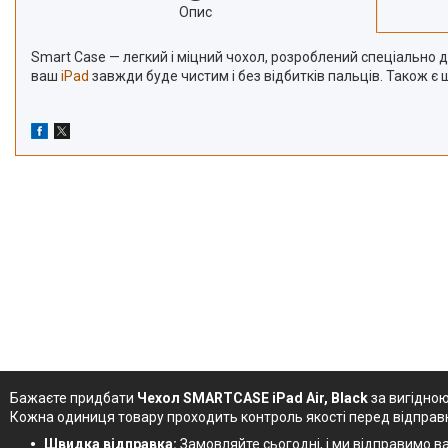
Опис
Smart Case — легкий і міцний чохол, розроблений спеціально 
ваш
iPad
завжди буде чистим і без відбитків пальців. Також є
Бажаєте придбати
Чехол SMARTCASE iPad Air, Black
за вигідною
Кожна одиниця товару проходить контроль якості перед відправ
Швидка відправка:
Замовляйте сьогодні, і ми відправимо ва