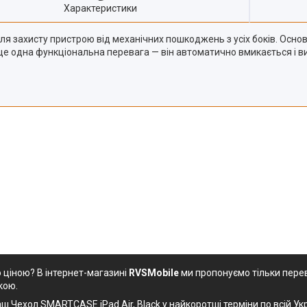
Характеристики
для захисту пристрою від механічних пошкоджень з усіх боків. Осно
 ще одна функціональна перевага — він автоматично вмикається і ви
 ціною? В інтернет-магазині
RVSMobile
ми пропонуємо тільки перев
кою.
ш Чехол SMARTCASE iPad Air, Black у найкоротші терміни по всій Укр