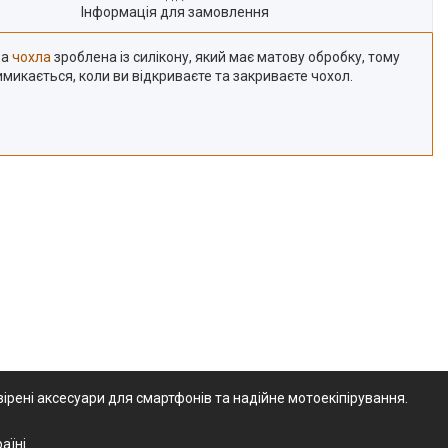
Інформація для замовлення
ва
чохла
зроблена із силікону, який має матову обробку, тому
микається, коли ви відкриваєте та закриваєте чохол.
ірені аксесуари для смартфонів та надійне мотоекіпірування.
аїні.