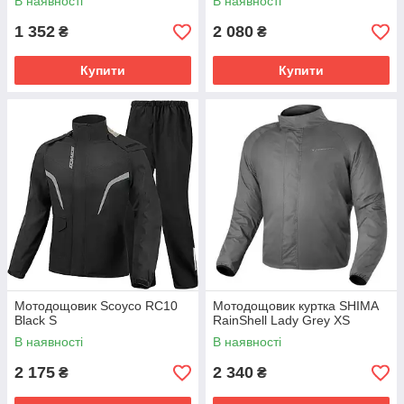
В наявності
В наявності
1 352
2 080
₴
₴
Купити
Купити
Мотодощовик Scoyco RC10
Мотодощовик куртка SHIMA
Black S
RainShell Lady Grey XS
В наявності
В наявності
2 175
2 340
₴
₴