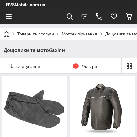
RVSMobile.com.ua
Товари та послуги
Мотоекіпірування
Дощовики та мо
Дощовики та мотобахіли
Сортування
0
Фільтри