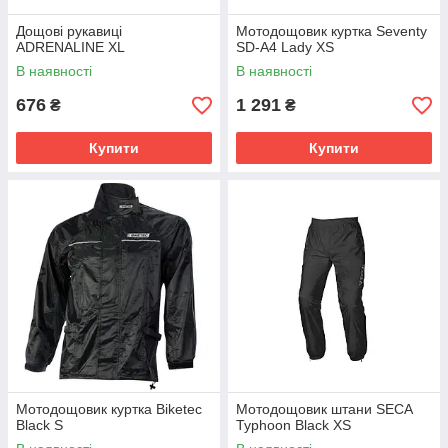
Дощові рукавиці
Мотодощовик куртка Seventy
ADRENALINE XL
SD-A4 Lady XS
В наявності
В наявності
676
1 291
₴
₴
Купити
Купити
Мотодощовик куртка Biketec
Мотодощовик штани SECA
Black S
Typhoon Black XS