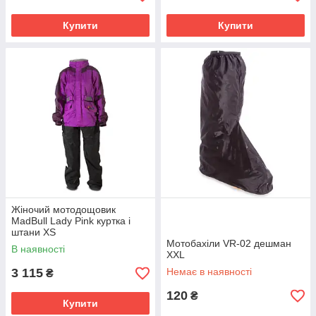
Купити
Купити
Жіночий мотодощовик
MadBull Lady Pink куртка і
штани XS
Мотобахіли VR-02 дешман
В наявності
XXL
3 115
Немає в наявності
₴
120
₴
Купити