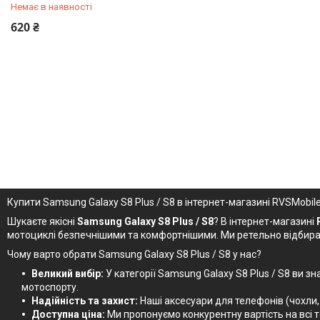
Немає в наявності
+380 (67) 707-05-45
620 ₴
Купити Samsung Galaxy S8 Plus / S8 в інтернет-магазині RVSMobil
Шукаєте якісні
Samsung Galaxy S8 Plus / S8
? В інтернет-магазині
мотоциклі безпечнішими та комфортнішими. Ми ретельно відбирає
Чому варто обрати Samsung Galaxy S8 Plus / S8 у нас?
Великий вибір:
У категорії Samsung Galaxy S8 Plus / S8 ви з
мотоспорту.
Надійність та захист:
Наші аксесуари для телефонів (чохли,
Доступна ціна:
Ми пропонуємо конкурентну вартість на всі