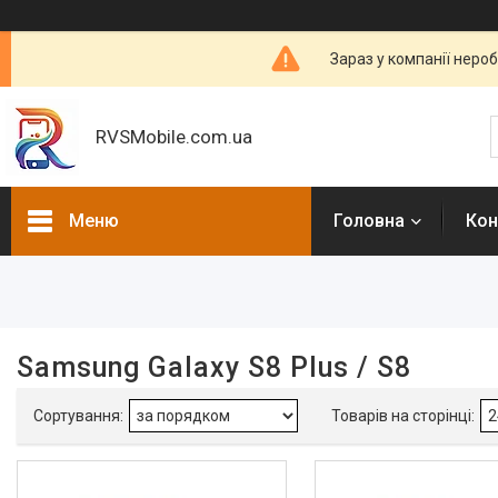
Зараз у компанії неро
RVSMobile.com.ua
Меню
Головна
Кон
Фільтри
Ціна
Samsung Galaxy S8 Plus / S8
Наявність
В наявності
4