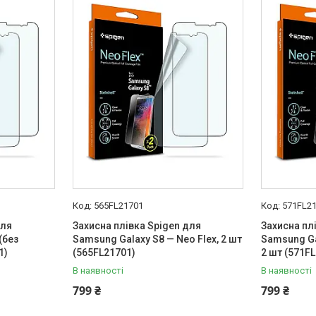
565FL21701
571FL2
для
Захисна плівка Spigen для
Захисна пл
(без
Samsung Galaxy S8 — Neo Flex, 2 шт
Samsung Gal
1)
(565FL21701)
2 шт (571F
В наявності
В наявності
799 ₴
799 ₴