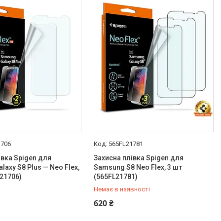
1706
565FL21781
івка Spigen для
Захисна плівка Spigen для
axy S8 Plus — Neo Flex,
Samsung S8 Neo Flex, 3 шт
L21706)
(565FL21781)
Немає в наявності
+380 (67) 707-05-45
620 ₴