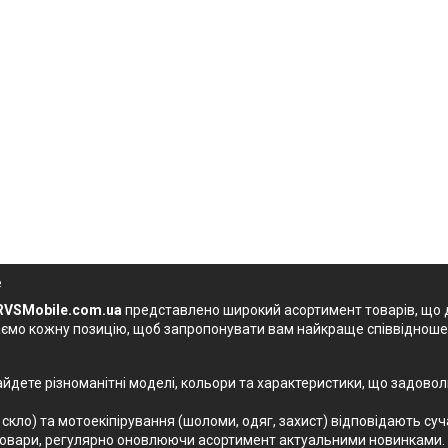
e
RVSMobile.com.ua
представлено широкий асортимент товарів, що д
мо кожну позицію, щоб запропонувати вам найкраще співвідношенн
найдете різноманітні моделі, кольори та характеристики, що задовол
 скло) та мотоекіпірування (шоломи, одяг, захист) відповідають с
 товари, регулярно оновлюючи асортимент актуальними новинками.