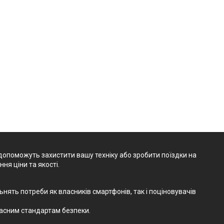
опоможуть захистити вашу техніку або зробити поїздки на
я ціни та якості.
ьнять потреби як власників смартфонів, так і поціновувачів
учасним стандартам безпеки.