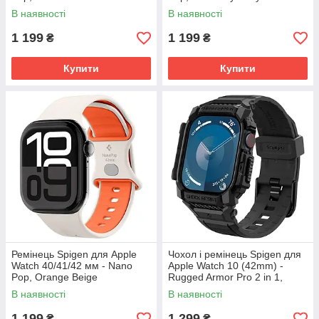
(AMP09324)
(AMP09325)
В наявності
В наявності
1 199
1 199
₴
₴
Купити
Купити
Ремінець Spigen для Apple
Чохол і ремінець Spigen для
Watch 40/41/42 мм - Nano
Apple Watch 10 (42mm) -
Pop, Orange Beige
Rugged Armor Pro 2 in 1,
(AMP09326)
Matte Black (ACS08591)
В наявності
В наявності
1 199
1 299
₴
₴