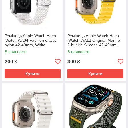
Ремінець Apple Watch Hoco
Ремінець Apple Watch Hoco
iWatch WA04 Fashion elastic
iWatch WA12 Original Marine
nylon 42-49mm, White
2-buckle Silicone 42-49mm,
(786593)
Yellow (789532)
В наявності
В наявності
200
300
₴
₴
Купити
Купити