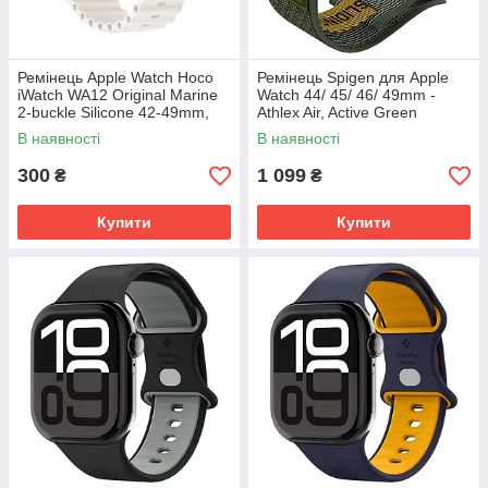
Ремінець Apple Watch Hoco
Ремінець Spigen для Apple
iWatch WA12 Original Marine
Watch 44/ 45/ 46/ 49mm -
2-buckle Silicone 42-49mm,
Athlex Air, Active Green
White (789518)
(AMP09035)
В наявності
В наявності
300
1 099
₴
₴
Купити
Купити