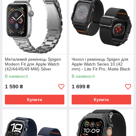
Металевий ремінець Spigen
Чохол і ремінець Spigen для
Modern Fit для Apple Watch
Apple Watch Series 10 (42
(42/44/45/49 MM) Silver
mm) - Lite Fit Pro, Matte Black
(062MP25404)
(ACS08594)
В наявності
В наявності
1 590
1 699
₴
₴
Купити
Купити