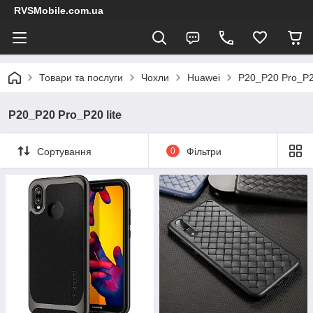
RVSMobile.com.ua
Товари та послуги
Чохли
Huawei
P20_P20 Pro_P20
P20_P20 Pro_P20 lite
Сортування
0
Фільтри