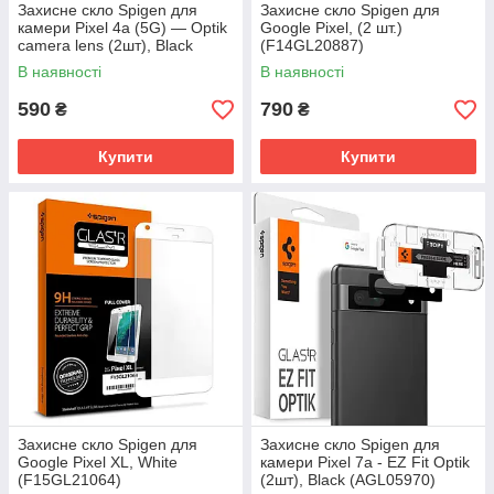
Захисне скло Spigen для
Захисне скло Spigen для
камери Pixel 4a (5G) — Optik
Google Pixel, (2 шт.)
camera lens (2шт), Black
(F14GL20887)
(AGL02125)
В наявності
В наявності
590
790
₴
₴
Купити
Купити
Захисне скло Spigen для
Захисне скло Spigen для
Google Pixel XL, White
камери Pixel 7a - EZ Fit Optik
(F15GL21064)
(2шт), Black (AGL05970)