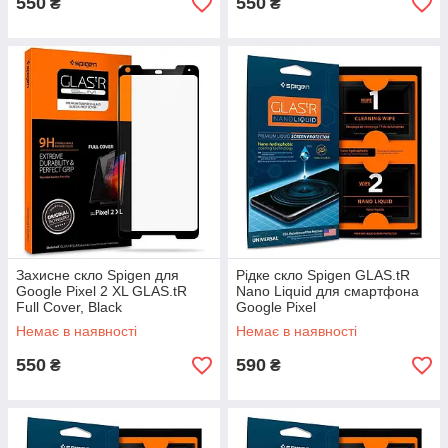
550
550
₴
₴
Захисне скло Spigen для
Рідке скло Spigen GLAS.tR
Google Pixel 2 XL GLAS.tR
Nano Liquid для смартфона
Full Cover, Black
Google Pixel
(F17GL22779)
Немає в наявності
Немає в наявності
550
590
₴
₴