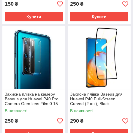
150
250
₴
₴
Купити
Купити
Захисна плівка на камеру
Захисна плівка Baseus для
Baseus для Huawei P40 Pro
Huawei P40 Full-Screen
Camera Gem lens Film 0.15
Curved (2 шт.), Black
mm, Transparent
(SGHWP40-KR01)
В наявності
В наявності
(SGHWP40P-JT02)
250
290
₴
₴